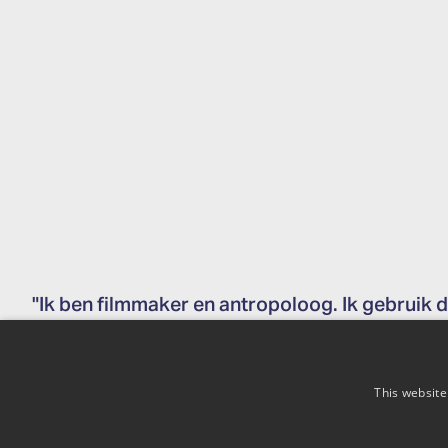
"Ik ben filmmaker en antropoloog. Ik gebruik 
een middel om anderen de hand te reiken en on
binnen een empathische ruimte, onze eigen pe
en te herevalueren.
This website
Mijn carrière als filmmaker heeft ertoe geleid 