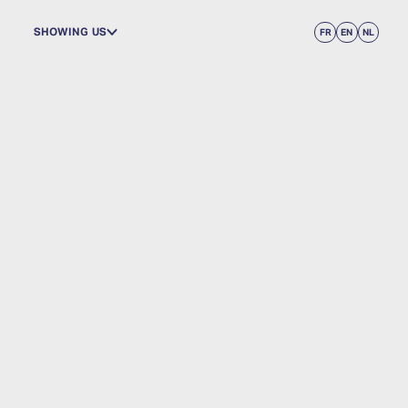
SHOWING US
FR
EN
NL