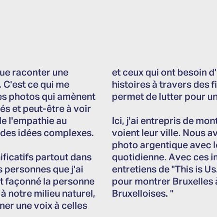
que raconter une
et ceux qui ont besoin d
. C'est ce qui me
histoires à travers des f
des photos qui amènent
permet de lutter pour u
gés et peut-être à voir
e l'empathie au
Ici, j'ai entrepris de m
e des idées complexes.
voient leur ville. Nous 
photo argentique avec le
nificatifs partout dans
quotidienne. Avec ces i
 personnes que j'ai
entretiens de "This is Us
nt façonné la personne
pour montrer Bruxelles à
à notre milieu naturel,
Bruxelloises. "
ner une voix à celles