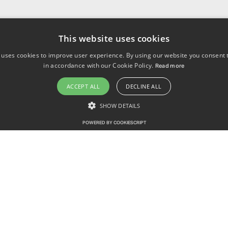
This website uses cookies
 uses cookies to improve user experience. By using our website you consent t
in accordance with our Cookie Policy.
Read more
ACCEPT ALL
DECLINE ALL
SHOW DETAILS
POWERED BY COOKIESCRIPT