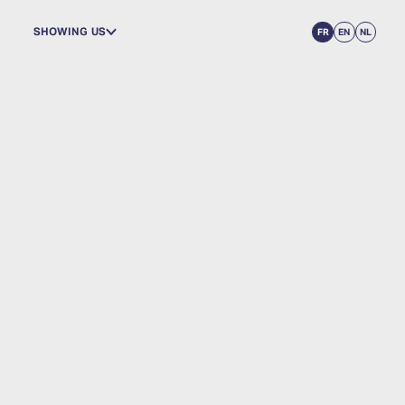
SHOWING US
FR
EN
NL