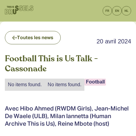
FR
EN
NL
Toutes les news
20 avril 2024
Football This is Us Talk -
Cassonade
Football
No items found.
No items found.
Avec Hibo Ahmed (RWDM Girls), Jean-Michel
De Waele (ULB), Milan Iannetta (Human
Archive This is Us), Reine Mbote (host)